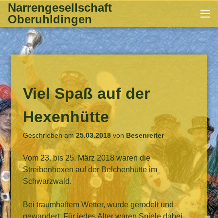
Zum
Narrengesellschaft
Me
Inhalt
Oberuhldingen
springen
Viel Spaß auf der
Hexenhütte
Geschrieben am
25.03.2018
von
Besenreiter
Vom 23. bis 25. März 2018 waren die
Streibenhexen auf der Belchenhütte im
Schwarzwald.
Bei traumhaftem Wetter, wurde gerodelt und
gewandert. Für jedes Alter waren Spiele dabei,