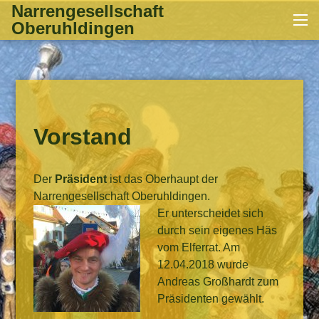
Zum
Narrengesellschaft
Me
Inhalt
Oberuhldingen
springen
Vorstand
Der
Präsident
ist das Oberhaupt der
Narrengesellschaft Oberuhldingen.
Er unterscheidet sich
durch sein eigenes Häs
vom Elferrat. Am
12.04.2018 wurde
Andreas Großhardt zum
Präsidenten gewählt.