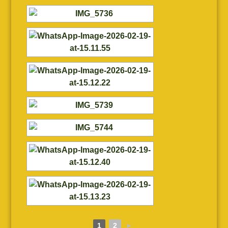
1
2
►