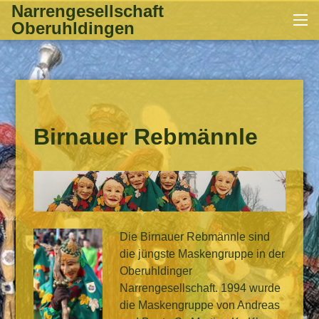
Zum
Narrengesellschaft
Me
Inhalt
Oberuhldingen
springen
Birnauer Rebmännle
Die Birnauer Rebmännle sind
die jüngste Maskengruppe in der
Oberuhldinger
Narrengesellschaft. 1994 wurde
die Maskengruppe von Andreas