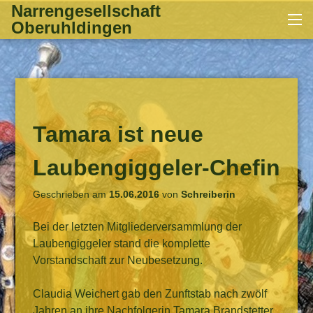
Zum
Narrengesellschaft
Me
Inhalt
Oberuhldingen
springen
Tamara ist neue
Laubengiggeler-Chefin
Geschrieben am
15.06.2016
von
Schreiberin
Bei der letzten Mitgliederversammlung der
Laubengiggeler stand die komplette
Vorstandschaft zur Neubesetzung.
Claudia Weichert gab den Zunftstab nach zwölf
Jahren an ihre Nachfolgerin Tamara Brandstetter