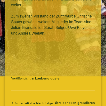
weiter.
Zum zweiten Vorstand der Zunft wurde Christine
Sauter gewählt, weitere Mitglieder im Team sind
Julian Brandstetter, Sarah Sulger, Uwe Pleyer
und Andrea Wielath.
Veröffentlicht in
Laubengiggeler
Streibehexen gratulieren
Beitrags-
Jutta tritt die Nachfolge