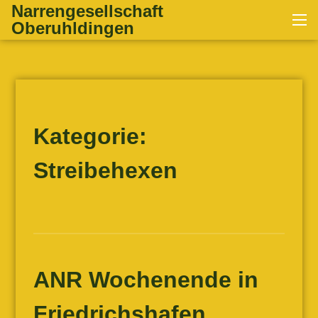
Zum
Narrengesellschaft
Me
Inhalt
Oberuhldingen
springen
Kategorie:
Streibehexen
ANR Wochenende in
Friedrichshafen