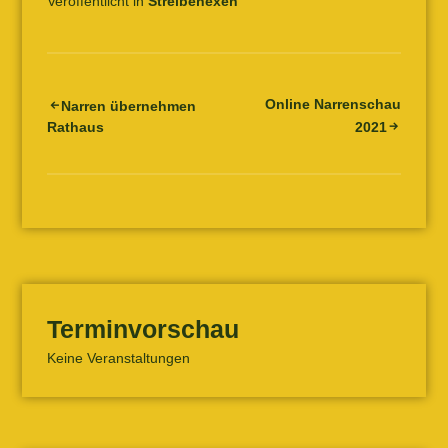
Veröffentlicht in
Streibehexen
Online Narrenschau
Beitrags-
Narren übernehmen
Rathaus
2021
Navigation
Terminvorschau
Keine Veranstaltungen