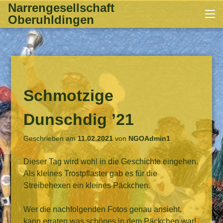
Zum
Narrengesellschaft
Me
Inhalt
Oberuhldingen
springen
Schmotzige
Dunschdig ’21
Geschrieben am
11.02.2021
von
NGOAdmin1
Dieser Tag wird wohl in die Geschichte eingehen.
Als kleines Trostpflaster gab es für die
Streibehexen ein kleines Päckchen.
Wer die nachfolgenden Fotos genau ansieht,
kann erraten was schönes in dem Päckchen war!