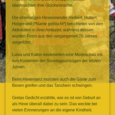
überbrachten ihre Glückwünsche.
Die ehemaligen Hexenmeister Herbert, Hubert,
Holger und [*Name gelöscht*] berichteten von den
Aktivitäten in ihrer Amtszeit, während dessen
wurden Fotos aus den vergangenen 70 Jahren
vorgeführt.
Luisa und Katrin moderierten eine Modeschau mit
den Kostümen der Sonntagsumzügen der letzten
Jahren.
Beim Hexentanz mussten auch die Gäste zum
Besen greifen und das Tanzbein schwingen.
Gretas Gedicht erzählte, wie es ist von Geburt an
als Hexe überall dabei zu sein. Das weckte bei
vielen Erinnerungen an die eigene Kindheit.