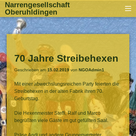
Zum
Narrengesellschaft
Me
Inhalt
Oberuhldingen
springen
70 Jahre Streibehexen
Geschrieben am
15.02.2019
von
NGOAdmin1
Mit einer abwechslungsreichen Party feierten die
Streibehexen in der alten Fabrik ihren 70.
Geburtstag.
Die Hexenmeister Steffi, Ralf und Marco
begrüßten viele Gäste im gut gefüllten Saal.
Präse Andi und andere Gruppenvertreter