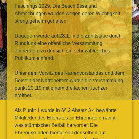
Faschings 1929. Die Beschlüsse und
Abmachungen wurden wegen deren Wichtigkeit
streng geheim gehalten.
Dagegen wurde auf 28.1. in die Zunftstube durch
Rundfunk eine öffentliche Versammlung
einberufen, zu der sich ein sehr zahlreiches
Publikum einfand.
Unter dem Vorsitz des Narrenvorstandes und dem
Beisein der Narreneltern wurde die Versammlung
punkt 20 ,19 mit einem dreifachen Juchzer
eröffnet.
Als Punkt 1 wurde in §§ 2 Absatz 3 4 bewährte
Mitglieder des Elferrates zu Ehrenräte ernannt,
was stürmischer Beifall hervorrief. Die
Ehrenurkunden hierfür soll denselben am