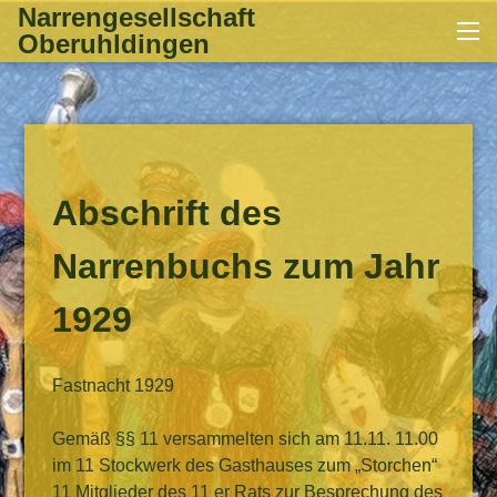
Zum
Narrengesellschaft
Me
Inhalt
Oberuhldingen
springen
Abschrift des
Narrenbuchs zum Jahr
1929
Fastnacht 1929
Gemäß §§ 11 versammelten sich am 11.11. 11.00
im 11 Stockwerk des Gasthauses zum „Storchen“
11 Mitglieder des 11 er Rats zur Besprechung des